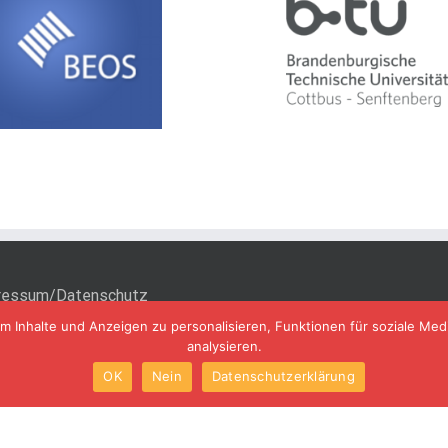
ressum/Datenschutz
Inhalte und Anzeigen zu personalisieren, Funktionen für soziale Med
takt
analysieren.
OK
Nein
Datenschutzerklärung
Copyright 2019 Xaa-systems | All Rights Reserved | Powered by
Networks & More