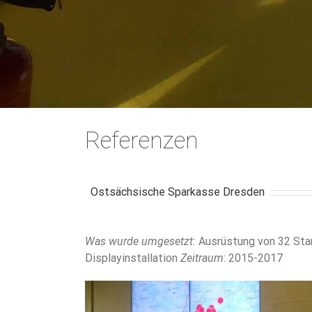
Referenzen
Ostsächsische Sparkasse Dresden
Was wurde umgesetzt:
Ausrüstung von 32 Stan
Displayinstallation
Zeitraum
: 2015-2017